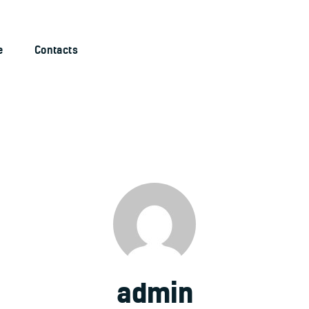
Welcome
Contacts
e
Contacts
admin