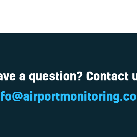
ave a question? Contact u
nfo@airportmonitoring.c