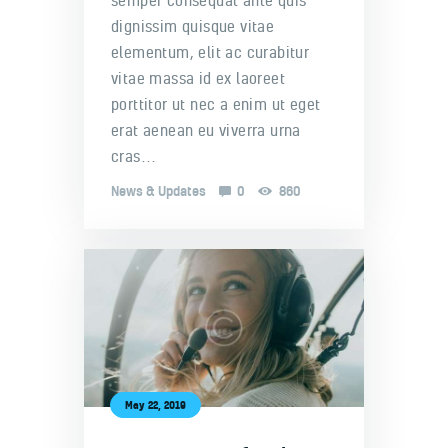
semper consequat ante quis
dignissim quisque vitae
elementum, elit ac curabitur
vitae massa id ex laoreet
porttitor ut nec a enim ut eget
erat aenean eu viverra urna
cras…
News & Updates
0
860
May 22, 2019