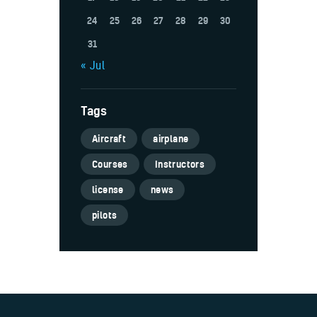
24
25
26
27
28
29
30
31
« Jul
Tags
Aircraft
airplane
Courses
Instructors
license
news
pilots