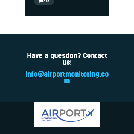
pilots
Have a question? Contact
us!
info@airportmonitoring.co
m