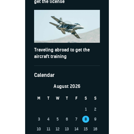
get the license
Traveling abroad to get the
aircraft training
Calendar
August 2026
M
T
W
T
F
S
S
1
2
3
4
5
6
7
8
9
10
11
12
13
14
15
16