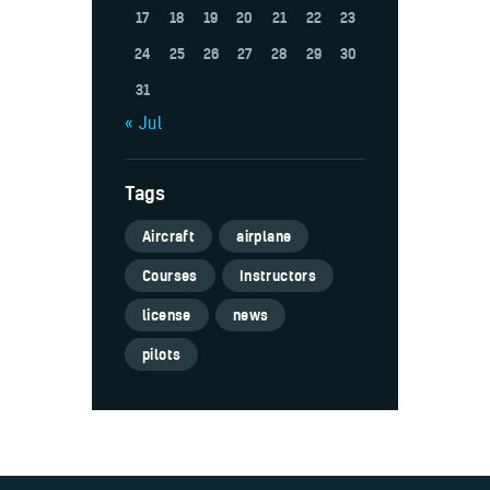
17
18
19
20
21
22
23
24
25
26
27
28
29
30
31
« Jul
Tags
Aircraft
airplane
Courses
Instructors
license
news
pilots