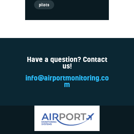
pilots
Have a question? Contact
us!
info@airportmonitoring.co
m