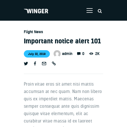
Flight News
Important notice alert 101
Welcome
Contacts
0
admin
2K
July 22, 2019
Proin vitae eros sit amet nisi mattis
accumsan at nec quam. Nam non libero
quis ex imperdiet mattis. Maecenas
semper consequat ante quis dignissim
quisque vitae elementum, elit ac
curabitur vitae massa id ex laoreet